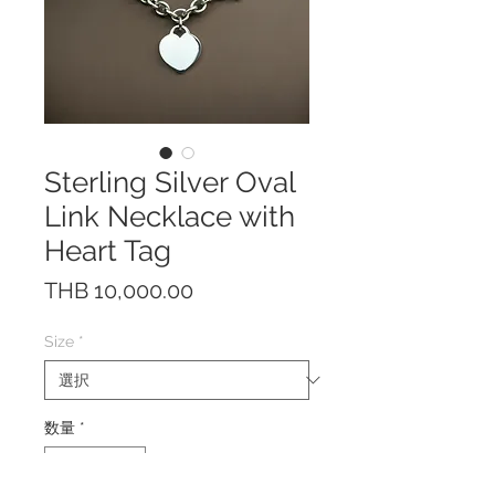
Sterling Silver Oval
Link Necklace with
Heart Tag
価
THB 10,000.00
格
Size
*
数量
*